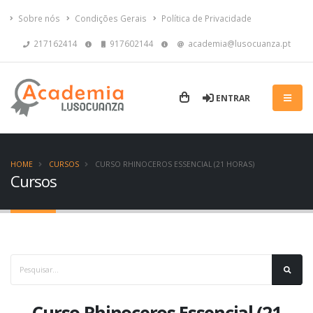
Sobre nós
Condições Gerais
Política de Privacidade
217162414
917602144
academia@lusocuanza.pt
ENTRAR
HOME
CURSOS
CURSO RHINOCEROS ESSENCIAL (21 HORAS)
Cursos