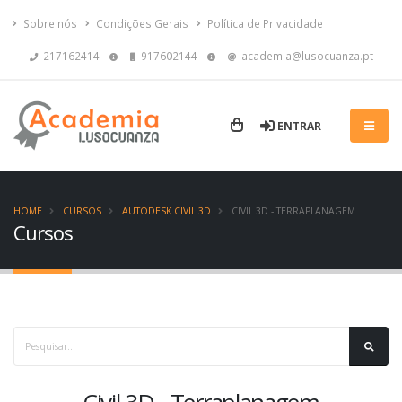
Sobre nós
Condições Gerais
Política de Privacidade
217162414
917602144
academia@lusocuanza.pt
ENTRAR
HOME
CURSOS
AUTODESK CIVIL 3D
CIVIL 3D - TERRAPLANAGEM
Cursos