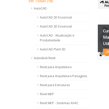
Ver Todas (18)
AutoCAD
AutoCAD 2D Essencial
AutoCAD 3D Essencial
Cu
AutoCAD - Atualização e
Ma
Produtividade
Uti
AutoCAD Plant 3D
29
Autodesk Revit
Revit para Arquitetura
Revit para Arquitetura Paisagista
Revit para Estruturas
Revit MEP
Revit MEP - Sistemas AVAC