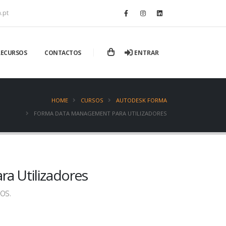
.pt
ENTRAR
RECURSOS
CONTACTOS
HOME
CURSOS
AUTODESK FORMA
FORMA DATA MANAGEMENT PARA UTILIZADORES
a Utilizadores
os.