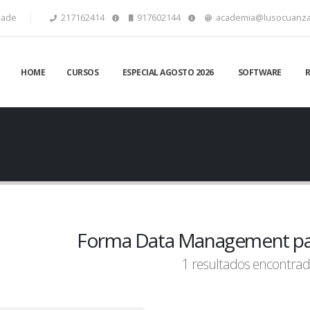
idade
217162414
917602144
academia@lusocuanza
HOME
CURSOS
ESPECIAL AGOSTO 2026
SOFTWARE
Forma Data Management par
1 resultados encontrad