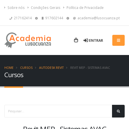
Sobre nós
Condições Gerais
Política de Privacidade
217162414
917602144
academia@lusocuanza.pt
ENTRAR
HOME
CURSOS
AUTODESK REVIT
REVIT MEP - SISTEMAS AVAC
Cursos