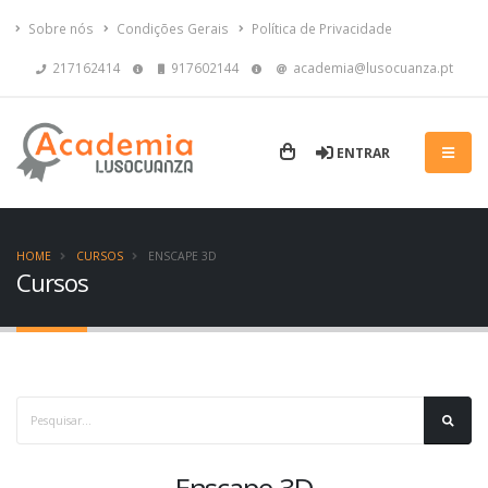
Sobre nós
Condições Gerais
Política de Privacidade
217162414
917602144
academia@lusocuanza.pt
ENTRAR
HOME
CURSOS
ENSCAPE 3D
Cursos