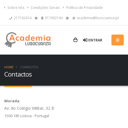
Sobre nós
Condições Gerais
Política de Privacidade
217162414
917602144
academia@lusocuanza.pt
ENTRAR
HOME
CONTACTOS
Contactos
Morada:
Av. do Colégio Militar, 32 B
1500-185 Lisboa - Portugal