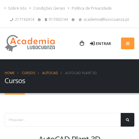
Sobre nós
Condições Gerais
Política de Privacidade
217162414
917602144
academia@lusocuanza.pt
ENTRAR
HOME
CURSOS
AUTOCAD
AUTOCAD PLANT 3D
Cursos