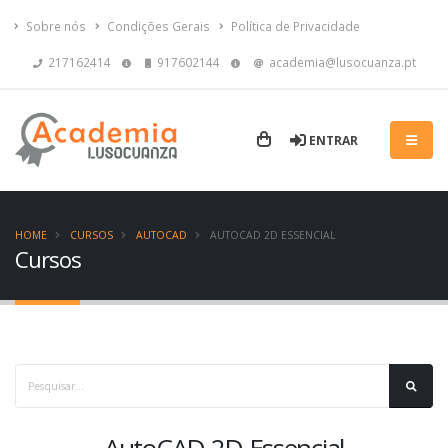
Sobre nós
Condições Gerais
Política de Privacidade
217162414
917602144
academia@lusocuanza.pt
ENTRAR
HOME
CURSOS
AUTOCAD
AUTOCAD 2D ESSENCIAL
Cursos