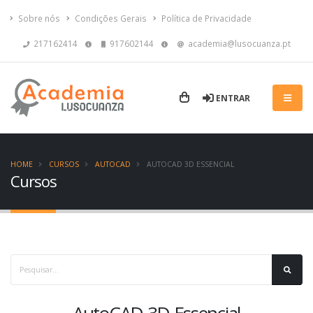
Sobre nós
Condições Gerais
Política de Privacidade
217162414
917602144
academia@lusocuanza.pt
ENTRAR
HOME
CURSOS
AUTOCAD
AUTOCAD 3D ESSENCIAL
Cursos