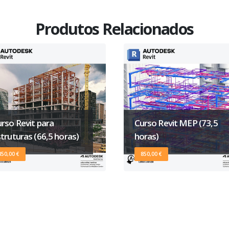
Produtos Relacionados
rso Revit para
Curso Revit MEP (73,5
truturas (66,5 horas)
horas)
850,00 €
850,00 €