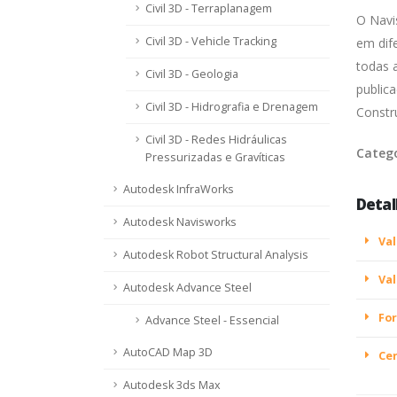
Civil 3D - Terraplanagem
O Navi
Civil 3D - Vehicle Tracking
em dif
todas a
Civil 3D - Geologia
public
Civil 3D - Hidrografia e Drenagem
Constr
Civil 3D - Redes Hidráulicas
Categ
Pressurizadas e Gravíticas
Autodesk InfraWorks
Detal
Autodesk Navisworks
Val
Autodesk Robot Structural Analysis
Val
Autodesk Advance Steel
For
Advance Steel - Essencial
AutoCAD Map 3D
Cer
Autodesk 3ds Max