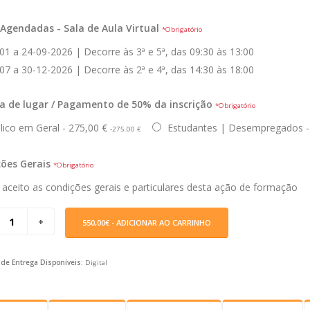
Agendadas - Sala de Aula Virtual
*Obrigatório
1 a 24-09-2026 | Decorre às 3ª e 5ª, das 09:30 às 13:00
7 a 30-12-2026 | Decorre às 2ª e 4ª, das 14:30 às 18:00
a de lugar / Pagamento de 50% da inscrição
*Obrigatório
ico em Geral - 275,00 €
Estudantes | Desempregados -
-275.00 €
ões Gerais
*Obrigatório
 aceito as condições gerais e particulares desta ação de formação
550,00€
- ADICIONAR AO CARRINHO
de Entrega Disponíveis:
Digital