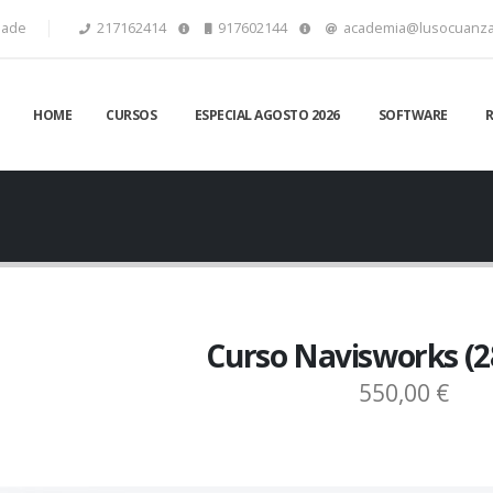
idade
217162414
917602144
academia@lusocuanza
HOME
CURSOS
ESPECIAL AGOSTO 2026
SOFTWARE
Curso Navisworks (2
550,00 €