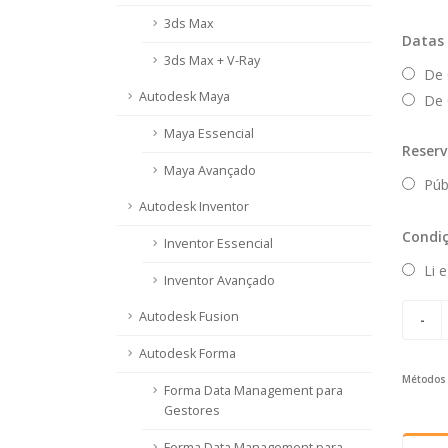
3ds Max
Datas 
3ds Max + V-Ray
De 0
Autodesk Maya
De 0
Maya Essencial
Reserv
Maya Avançado
Públ
Autodesk Inventor
Condiç
Inventor Essencial
Li e
Inventor Avançado
Autodesk Fusion
Autodesk Forma
Métodos 
Forma Data Management para
Gestores
Forma Data Management para