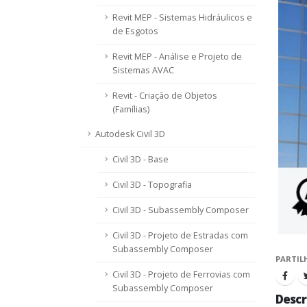
Revit MEP - Sistemas Hidráulicos e
de Esgotos
Revit MEP - Análise e Projeto de
Sistemas AVAC
Revit - Criação de Objetos
(Famílias)
Autodesk Civil 3D
Civil 3D - Base
Civil 3D - Topografia
Civil 3D - Subassembly Composer
Civil 3D - Projeto de Estradas com
Subassembly Composer
PARTIL
Civil 3D - Projeto de Ferrovias com
Subassembly Composer
Descr