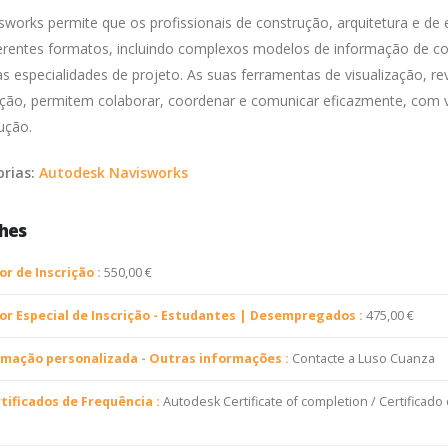
sworks permite que os profissionais de construção, arquitetura e d
erentes formatos, incluindo complexos modelos de informação de c
s especialidades de projeto. As suas ferramentas de visualização, rev
ação, permitem colaborar, coordenar e comunicar eficazmente, com vi
ução.
orias:
Autodesk Navisworks
hes
or de Inscrição :
550,00 €
or Especial de Inscrição - Estudantes | Desempregados :
475,00 €
mação personalizada - Outras informações :
Contacte a Luso Cuanza
tificados de Frequência :
Autodesk Certificate of completion / Certificad