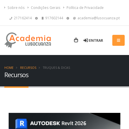
Sobre nós
Condições Gerais
Política de Privacidade
217162414
917602144
academia@lusocuanza.pt
ENTRAR
HOME
RECURSOS
TRUQUES & DICAS
Recursos