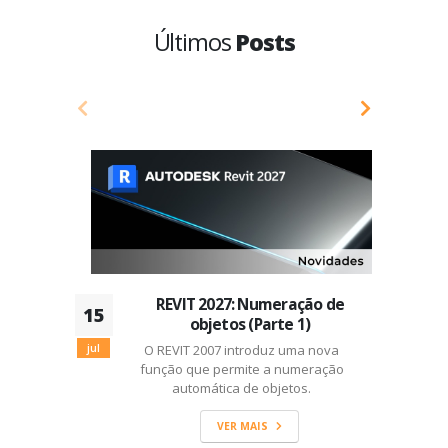
Últimos
Posts
REVIT 2027: Numeração de
15
0
objetos (Parte 1)
jul
O REVIT 2007 introduz uma nova
ju
função que permite a numeração
automática de objetos.
VER MAIS