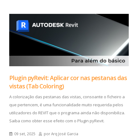
Plugin pyRevit: Aplicar cor nas pestanas das
vistas (Tab Coloring)
A colorização das pestanas das vistas, consoante o ficheiro a
que pertencem, é uma funcionalidade muito requerida pelos
utilizadores do REVIT que o programa ainda não disponibiliza.
Saiba como obter esse efeito com o Plugin pyRevit.
09 set, 2025
por Arq José Garcia