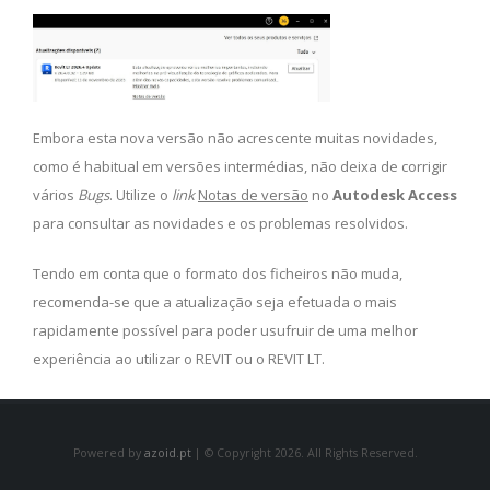
Embora esta nova versão não acrescente muitas novidades,
como é habitual em versões intermédias, não deixa de corrigir
vários
Bugs
. Utilize o
link
Notas de versão
no
Autodesk Access
para consultar as novidades e os problemas resolvidos.
Tendo em conta que o formato dos ficheiros não muda,
recomenda-se que a atualização seja efetuada o mais
rapidamente possível para poder usufruir de uma melhor
experiência ao utilizar o REVIT ou o REVIT LT.
Powered by
azoid.pt
| © Copyright 2026. All Rights Reserved.