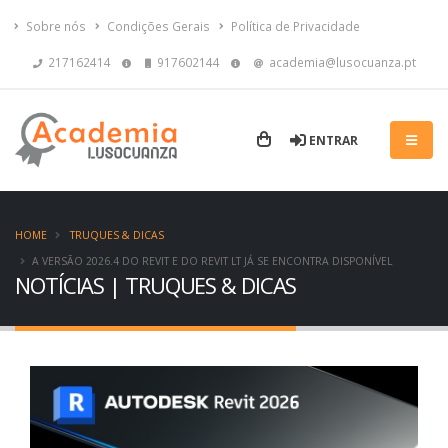
Sobre nós
Condições Gerais
Política de Privacidade
217162414
917602144
academia@lusocuanza.pt
ENTRAR
HOME
TRUQUES & DICAS
A VERSÃO 2026.4 DO REVIT E DO REVIT LT JÁ SE ENCONTRA DISPONÍVEL
NOTÍCIAS | TRUQUES & DICAS