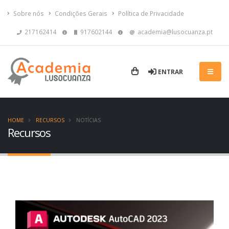
Sobre nós
Condições Gerais
Política de Privacidade
217162414
917602144
academia@lusocuanza.pt
ENTRAR
HOME
RECURSOS
NOTÍCIAS
Recursos