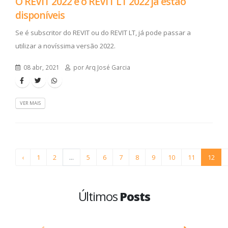
O REVIT 2022 e o REVIT LT 2022 já estão
disponíveis
Se é subscritor do REVIT ou do REVIT LT, já pode passar a
utilizar a novíssima versão 2022.
08 abr, 2021
por Arq José Garcia
VER MAIS
‹
1
2
...
5
6
7
8
9
10
11
12
Últimos
Posts