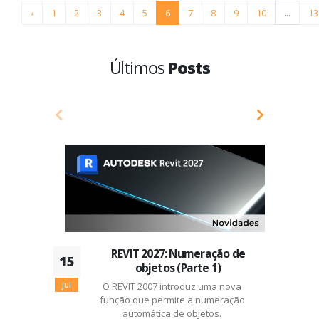
‹
1
2
3
4
5
6
7
8
9
10
...
13
Últimos
Posts
REVIT 2027: Numeração de
15
0
objetos (Parte 1)
jul
O REVIT 2007 introduz uma nova
ju
função que permite a numeração
automática de objetos.