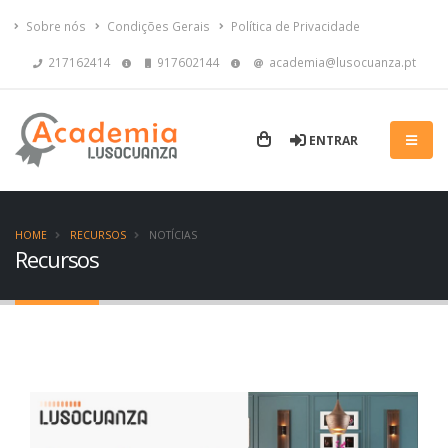
Sobre nós
Condições Gerais
Política de Privacidade
217162414
917602144
academia@lusocuanza.pt
ENTRAR
HOME
RECURSOS
NOTÍCIAS
Recursos