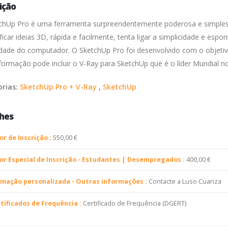
ição
chUp Pro é uma ferramenta surpreendentemente poderosa e simples de u
icar ideias 3D, rápida e facilmente, tenta ligar a simplicidade e esp
ilidade do computador. O SketchUp Pro foi desenvolvido com o objeti
formação pode incluir o V-Ray para SketchUp que é o líder Mundial n
orias:
SketchUp Pro + V-Ray
,
SketchUp
hes
or de Inscrição :
550,00 €
or Especial de Inscrição - Estudantes | Desempregados :
400,00 €
mação personalizada - Outras informações :
Contacte a Luso Cuanza
tificados de Frequência :
Certificado de Frequência (DGERT)