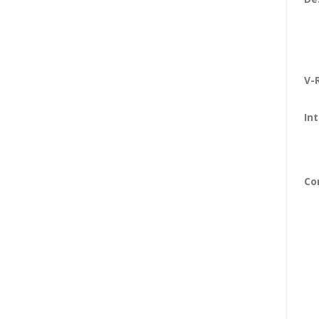
V-
In
Co