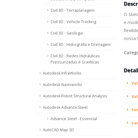
Descr
Civil 3D - Terraplanagem
O Sket
Civil 3D - Vehicle Tracking
e modif
flexib
Civil 3D - Geologia
nossa 
Civil 3D - Hidrografia e Drenagem
Categ
Civil 3D - Redes Hidráulicas
Pressurizadas e Gravíticas
Detal
Autodesk InfraWorks
Val
Autodesk Navisworks
Autodesk Robot Structural Analysis
Val
Autodesk Advance Steel
For
Advance Steel - Essencial
Cer
AutoCAD Map 3D