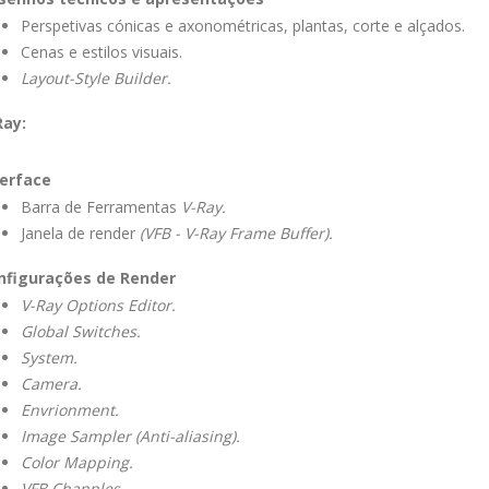
Perspetivas cónicas e axonométricas, plantas, corte e alçados.
Cenas e estilos visuais.
Layout-Style Builder.
Ray:
terface
Barra de Ferramentas
V-Ray.
Janela de render
(VFB - V-Ray Frame Buffer).
nfigurações de Render
V-Ray Options Editor.
Global Switches.
System.
Camera.
Envrionment.
Image Sampler (Anti-aliasing).
Color Mapping.
VFB Channles.