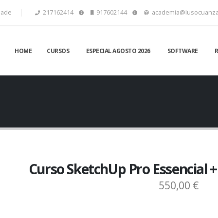
idade
217162414
917602144
academia@lusocuanza
HOME
CURSOS
ESPECIAL AGOSTO 2026
SOFTWARE
Curso SketchUp Pro Essencial +
550,00 €