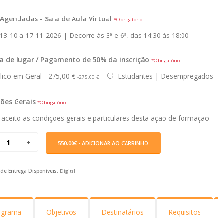
Agendadas - Sala de Aula Virtual
*Obrigatório
3-10 a 17-11-2026 | Decorre às 3ª e 6ª, das 14:30 às 18:00
a de lugar / Pagamento de 50% da inscrição
*Obrigatório
ico em Geral - 275,00 €
Estudantes | Desempregados -
-275.00 €
ões Gerais
*Obrigatório
 aceito as condições gerais e particulares desta ação de formação
550,00€
- ADICIONAR AO CARRINHO
de Entrega Disponíveis:
Digital
ograma
Objetivos
Destinatários
Requisitos