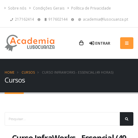
Sobre nós
Condições Gerais
Política de Privacidade
217162414
917602144
academia@lusocuanza.pt
ENTRAR
HOME
CURSOS
CURSO INFRAWORKS - ESSENCIAL (49 HORAS)
Cursos