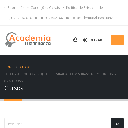
Sobre nós
Condições Gerais
Política de Privacidade
217162414
917602144
academia@lusocuanza.pt
ENTRAR
HOME
CURSOS
CURSO CIVIL 3D - PROJETO DE ESTRADAS COM SUBASSEMBLY COMPOSER
(17,5 HORAS)
Cursos