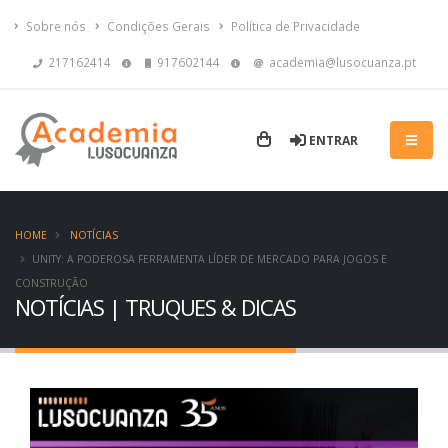
Sobre nós
Condições Gerais
Política de Privacidade
217162414
917602144
academia@lusocuanza.pt
ENTRAR
HOME
NOTÍCIAS
UNITY: A PODEROSA FERRAMENTA LÍDER DE MERCADO PARA JOGOS E
CONSTRUÇÃO
NOTÍCIAS | TRUQUES & DICAS