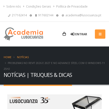
Sobre nós
Condições Gerais
Política de Privacidade
217162414
917602144
academia@lusocuanza.pt
ENTRAR
HOME
NOTÍCIAS
PROBLEMAS NO REVIT 2026 E 2027 E NO ADVANCE STEEL COM O WINDOWS 11
25H2
NOTÍCIAS | TRUQUES & DICAS