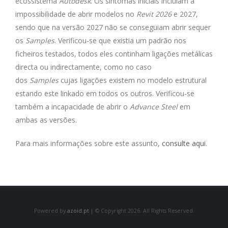
ecossistema
Autodesk
. Os sintomas iniciais incluíam a
impossibilidade de abrir modelos no
Revit 2026
e 2027,
sendo que na versão 2027 não se conseguiam abrir sequer
os
Samples
. Verificou-se que existia um padrão nos
ficheiros testados, todos eles continham ligações metálicas
directa ou indirectamente, como no caso
dos
Samples
cujas ligações existem no modelo estrutural
estando este linkado em todos os outros. Verificou-se
também a incapacidade de abrir o
Advance Steel
em
ambas as versões.
Para mais informações sobre este assunto,
consulte aqui
.
Powered by
azoid.pt
| © Copyright 2026. All Rights Reserved.