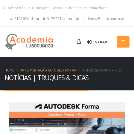
Sobre nós
Condições Gerais
Política de Privacidade
217162414
917602144
academia@lusocuanza.pt
ENTRAR
HOME
IMPLEMENTAÇÃO AUTODESK FORMA
AUTODESK FORMA + REVIT
NOTÍCIAS | TRUQUES & DICAS