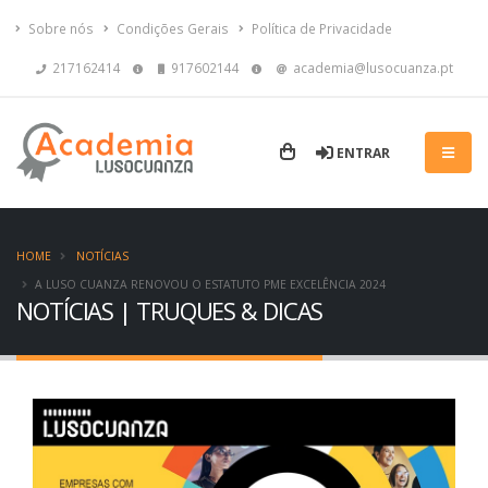
Sobre nós
Condições Gerais
Política de Privacidade
217162414
917602144
academia@lusocuanza.pt
ENTRAR
HOME
NOTÍCIAS
A LUSO CUANZA RENOVOU O ESTATUTO PME EXCELÊNCIA 2024
NOTÍCIAS | TRUQUES & DICAS