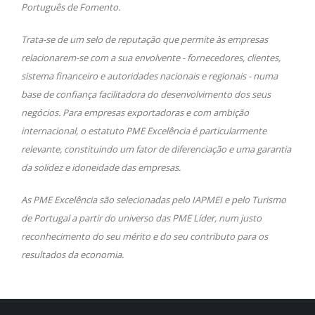
Português de Fomento.
Trata-se de um selo de reputação que permite às empresas
relacionarem-se com a sua envolvente - fornecedores, clientes,
sistema financeiro e autoridades nacionais e regionais - numa
base de confiança facilitadora do desenvolvimento dos seus
negócios. Para empresas exportadoras e com ambição
internacional, o estatuto PME Excelência é particularmente
relevante, constituindo um fator de diferenciação e uma garantia
da solidez e idoneidade das empresas.
As PME Excelência são selecionadas pelo IAPMEI e pelo Turismo
de Portugal a partir do universo das PME Líder, num justo
reconhecimento do seu mérito e do seu contributo para os
resultados da economia.