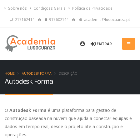
Sobre nós
Condições Gerais
Política de Privacidade
217162414
917602144
academia@lusocuanza.pt
ENTRAR
HOME
AUTODESK FORMA
DESCRIÇÃO
Autodesk Forma
O
Autodesk Forma
é uma plataforma para gestão de
construção baseada na nuvem que ajuda a conectar equipas e
dados em tempo real, desde o projeto até à construção e
operações.