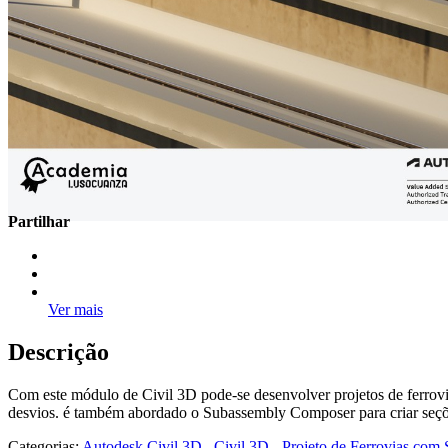
Partilhar
Ver mais
Descrição
Com este módulo de Civil 3D pode-se desenvolver projetos de ferrovias
desvios. é também abordado o Subassembly Composer para criar seções t
Categorias:
Autodesk Civil 3D
,
Civil 3D - Projeto de Ferrovias co